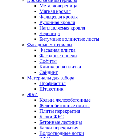
Кровельные материалы
Металлочерепица
Мягкая кровля
Фальцевая кровля
Рулонная кровля
Наплавляемая кровля
Черепица
Битумные волнистые листы
Фасадные материалы
Фасадная плитка
Фасадные панели
Софиты
Клинкерная плитка
Сайдинг
Материалы для забора
Профнастил
Штакетник
ЖБИ
Кольца железобетонные
Железобетонные плиты
Плиты перекрытия
Блоки ФБС
Бетонные лестницы
Балки перекрытия
Водоотводные лотки