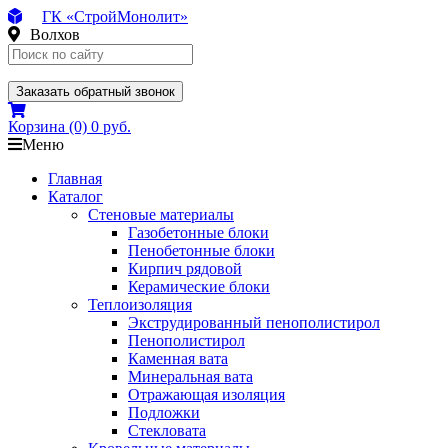
ГК «СтройМонолит»
Волхов
Заказать обратный звонок
Корзина
(0)
0 руб.
Меню
Главная
Каталог
Стеновые материалы
Газобетонные блоки
Пенобетонные блоки
Кирпич рядовой
Керамические блоки
Теплоизоляция
Экструдированный пенополистирол
Пенополистирол
Каменная вата
Минеральная вата
Отражающая изоляция
Подложки
Стекловата