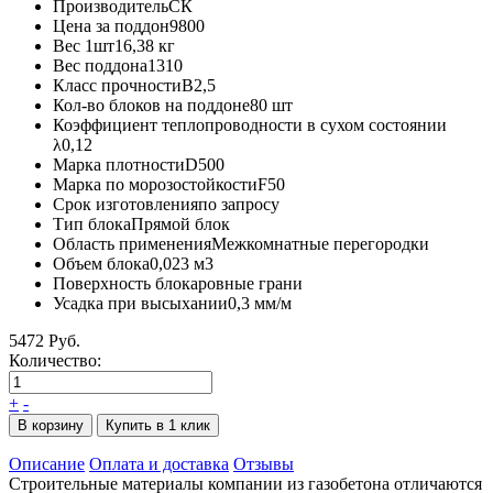
Производитель
СК
Цена за поддон
9800
Вес 1шт
16,38 кг
Вес поддона
1310
Класс прочности
B2,5
Кол-во блоков на поддоне
80 шт
Коэффициент теплопроводности в сухом состоянии
λ
0,12
Марка плотности
D500
Марка по морозостойкости
F50
Срок изготовления
по запросу
Тип блока
Прямой блок
Область применения
Межкомнатные перегородки
Объем блока
0,023 м3
Поверхность блока
ровные грани
Усадка при высыхании
0,3 мм/м
5472 Руб.
Количество:
+
-
В корзину
Купить в 1 клик
Описание
Оплата и доставка
Отзывы
Строительные материалы компании из газобетона отличаются