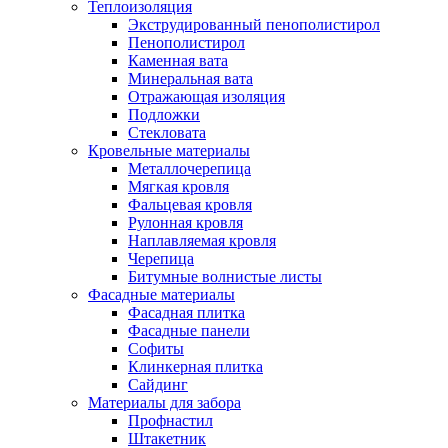
Теплоизоляция
Экструдированный пенополистирол
Пенополистирол
Каменная вата
Минеральная вата
Отражающая изоляция
Подложки
Стекловата
Кровельные материалы
Металлочерепица
Мягкая кровля
Фальцевая кровля
Рулонная кровля
Наплавляемая кровля
Черепица
Битумные волнистые листы
Фасадные материалы
Фасадная плитка
Фасадные панели
Софиты
Клинкерная плитка
Сайдинг
Материалы для забора
Профнастил
Штакетник