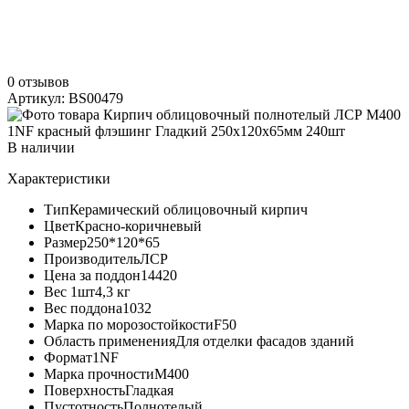
0 отзывов
Артикул: BS00479
В наличии
Характеристики
Тип
Керамический облицовочный кирпич
Цвет
Красно-коричневый
Размер
250*120*65
Производитель
ЛСР
Цена за поддон
14420
Вес 1шт
4,3 кг
Вес поддона
1032
Марка по морозостойкости
F50
Область применения
Для отделки фасадов зданий
Формат
1NF
Марка прочности
М400
Поверхность
Гладкая
Пустотность
Полнотелый