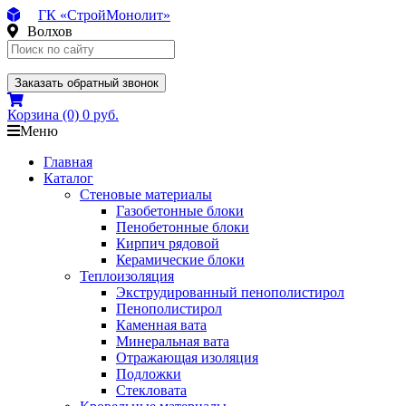
ГК «СтройМонолит»
Волхов
Заказать обратный звонок
Корзина
(0)
0 руб.
Меню
Главная
Каталог
Стеновые материалы
Газобетонные блоки
Пенобетонные блоки
Кирпич рядовой
Керамические блоки
Теплоизоляция
Экструдированный пенополистирол
Пенополистирол
Каменная вата
Минеральная вата
Отражающая изоляция
Подложки
Стекловата