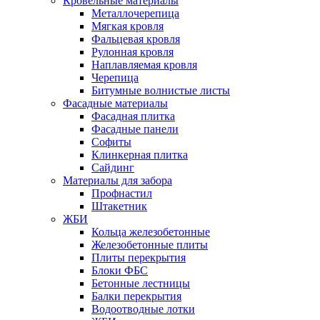
Кровельные материалы
Металлочерепица
Мягкая кровля
Фальцевая кровля
Рулонная кровля
Наплавляемая кровля
Черепица
Битумные волнистые листы
Фасадные материалы
Фасадная плитка
Фасадные панели
Софиты
Клинкерная плитка
Сайдинг
Материалы для забора
Профнастил
Штакетник
ЖБИ
Кольца железобетонные
Железобетонные плиты
Плиты перекрытия
Блоки ФБС
Бетонные лестницы
Балки перекрытия
Водоотводные лотки