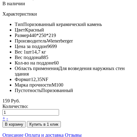
В наличии
Характеристики
Тип
Поризованный керамический камень
Цвет
Красный
Размер
440*250*219
Производитель
Wienerberger
Цена за поддон
9699
Вес 1шт
14,7 кг
Вес поддона
885
Кол-во на поддоне
60
Область применения
Для возведения наружных стен
здания
Формат
12,35NF
Марка прочности
M100
Пустотность
Поризованный
159 Руб.
Количество:
+
-
В корзину
Купить в 1 клик
Описание
Оплата и доставка
Отзывы