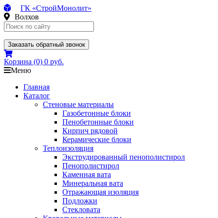
ГК «СтройМонолит»
Волхов
Заказать обратный звонок
Корзина
(0)
0 руб.
Меню
Главная
Каталог
Стеновые материалы
Газобетонные блоки
Пенобетонные блоки
Кирпич рядовой
Керамические блоки
Теплоизоляция
Экструдированный пенополистирол
Пенополистирол
Каменная вата
Минеральная вата
Отражающая изоляция
Подложки
Стекловата