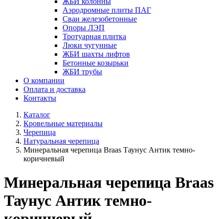
ЖБИ колонны
Аэродромные плиты ПАГ
Сваи железобетонные
Опоры ЛЭП
Тротуарная плитка
Люки чугунные
ЖБИ шахты лифтов
Бетонные козырьки
ЖБИ трубы
О компании
Оплата и доставка
Контакты
Каталог
Кровельные материалы
Черепица
Натуральная черепица
Минеральная черепица Braas Таунус Антик темно-
коричневый
Минеральная черепица Braas
Таунус Антик темно-
коричневый