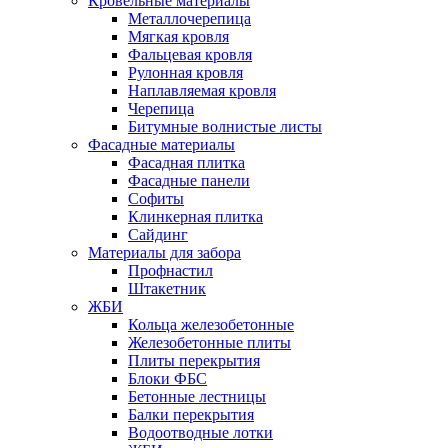
Кровельные материалы
Металлочерепица
Мягкая кровля
Фальцевая кровля
Рулонная кровля
Наплавляемая кровля
Черепица
Битумные волнистые листы
Фасадные материалы
Фасадная плитка
Фасадные панели
Софиты
Клинкерная плитка
Сайдинг
Материалы для забора
Профнастил
Штакетник
ЖБИ
Кольца железобетонные
Железобетонные плиты
Плиты перекрытия
Блоки ФБС
Бетонные лестницы
Балки перекрытия
Водоотводные лотки