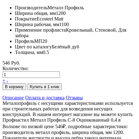
Производитель
Металл Профиль
Ширина общая, мм
1200
Покрытие
Ecosteel Matt
Ширина рабочая, мм
1100
Применение профлиста
Кровельный, Стеновой, Для
забора
Профиль
МП20
Цвет по каталогу
Белёный дуб
Толщина, мм
0.5
546 Руб.
Количество:
+
-
В корзину
Купить в 1 клик
Описание
Оплата и доставка
Отзывы
Металопрофиль с несущими характеристиками используется
при строительных работах для возведения несущих
конструкций. В нашем интернет магазине вы можете купить
Профнастил Металл Профиль С-8 Оцинкованный 0,4 в
Волхове по низкой цене 546₽, подробные характеристики:
производитель металл профиль, ширина общая, мм 1200.
Показатели жесткости и высота ребра такого материала