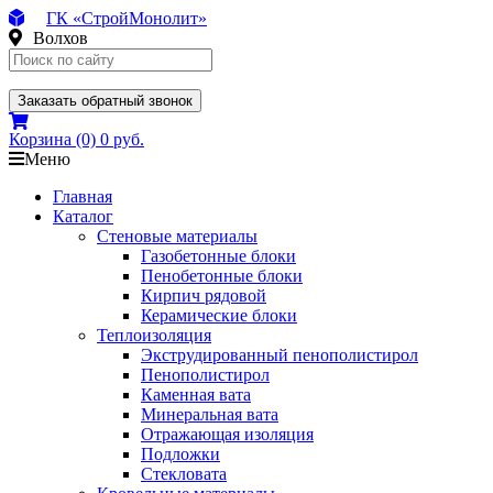
ГК «СтройМонолит»
Волхов
Заказать обратный звонок
Корзина
(0)
0 руб.
Меню
Главная
Каталог
Стеновые материалы
Газобетонные блоки
Пенобетонные блоки
Кирпич рядовой
Керамические блоки
Теплоизоляция
Экструдированный пенополистирол
Пенополистирол
Каменная вата
Минеральная вата
Отражающая изоляция
Подложки
Стекловата