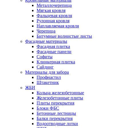
Кровельные материалы
Металлочерепица
Мягкая кровля
Фальцевая кровля
Рулонная кровля
Наплавляемая кровля
Черепица
Битумные волнистые листы
Фасадные материалы
Фасадная плитка
Фасадные панели
Софиты
Клинкерная плитка
Сайдинг
Материалы для забора
Профнастил
Штакетник
ЖБИ
Кольца железобетонные
Железобетонные плиты
Плиты перекрытия
Блоки ФБС
Бетонные лестницы
Балки перекрытия
Водоотводные лотки