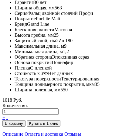
Гарантия
30 лет
Ширина общая, мм
563
Серия
Фальц двойной стоячий Профи
Покрытие
PurLite Matt
Бренд
Grand Line
Блеск поверхности
Матовая
Высота гребня, мм
25
Защитный слой, г/м2
Zn 180
Максимальная длина, м
9
Минимальная длина, м
1,2
Обратная сторона
Эпоксидная серая
Основа покрытия
Полиэфир
Пленка
С пленкой
Стойкость к УФ
Нет данных
Текстура поверхности
Текстурированная
Толщина полимерного покрытия, мкм
35
Ширина полезная, мм
550
1018 Руб.
Количество:
+
-
В корзину
Купить в 1 клик
Описание
Оплата и доставка
Отзывы