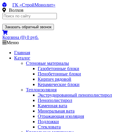
ГК «СтройМонолит»
Волхов
Заказать обратный звонок
Корзина
(0)
0 руб.
Меню
Главная
Каталог
Стеновые материалы
Газобетонные блоки
Пенобетонные блоки
Кирпич рядовой
Керамические блоки
Теплоизоляция
Экструдированный пенополистирол
Пенополистирол
Каменная вата
Минеральная вата
Отражающая изоляция
Подложки
Стекловата