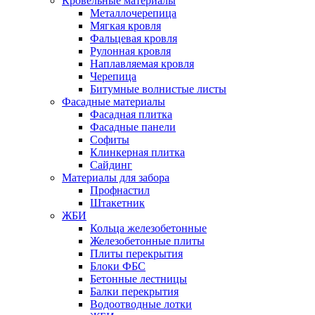
Кровельные материалы
Металлочерепица
Мягкая кровля
Фальцевая кровля
Рулонная кровля
Наплавляемая кровля
Черепица
Битумные волнистые листы
Фасадные материалы
Фасадная плитка
Фасадные панели
Софиты
Клинкерная плитка
Сайдинг
Материалы для забора
Профнастил
Штакетник
ЖБИ
Кольца железобетонные
Железобетонные плиты
Плиты перекрытия
Блоки ФБС
Бетонные лестницы
Балки перекрытия
Водоотводные лотки