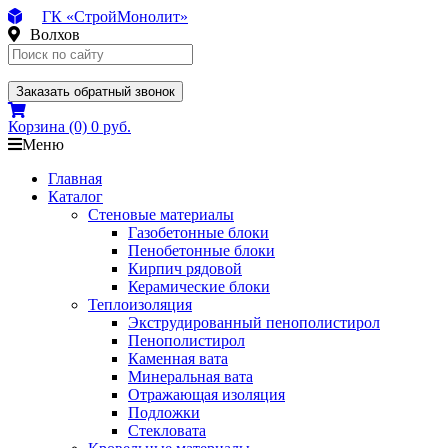
ГК «СтройМонолит»
Волхов
Заказать обратный звонок
Корзина
(0)
0 руб.
Меню
Главная
Каталог
Стеновые материалы
Газобетонные блоки
Пенобетонные блоки
Кирпич рядовой
Керамические блоки
Теплоизоляция
Экструдированный пенополистирол
Пенополистирол
Каменная вата
Минеральная вата
Отражающая изоляция
Подложки
Стекловата