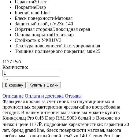
Гарантия
20 лет
Покрытие
Drap
Бренд
Grand Line
Блеск поверхности
Матовая
Защитный слой, г/м2
Zn 140
Обратная сторона
Эпоксидная серая
Основа покрытия
Полиэфир
Стойкость к УФ
RUV3
Текстура поверхности
Текстурированная
Толщина полимерного покрытия, мкм
25
1177 Руб.
Количество:
+
-
В корзину
Купить в 1 клик
Описание
Оплата и доставка
Отзывы
Фальцевая кровля за счет своих эксплуатационных и
прочностных характеристик чрезвычайно востребована
сегодня. В нашем интернет магазине вы можете купить
Кликфальц Pro 0,45 Drap RAL 9003 белый в Волхове по
низкой цене 1177₽, подробные характеристики: гарантия 20
лет, бренд grand line, блеск поверхности матовая, высота
гребня, мм , защитный слой, г/м2 zn 140. Серия Pro Line,