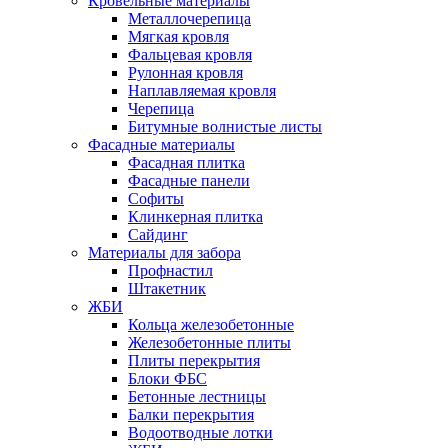
Кровельные материалы
Металлочерепица
Мягкая кровля
Фальцевая кровля
Рулонная кровля
Наплавляемая кровля
Черепица
Битумные волнистые листы
Фасадные материалы
Фасадная плитка
Фасадные панели
Софиты
Клинкерная плитка
Сайдинг
Материалы для забора
Профнастил
Штакетник
ЖБИ
Кольца железобетонные
Железобетонные плиты
Плиты перекрытия
Блоки ФБС
Бетонные лестницы
Балки перекрытия
Водоотводные лотки