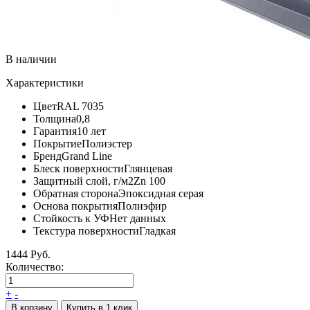
В наличии
Характеристики
Цвет
RAL 7035
Толщина
0,8
Гарантия
10 лет
Покрытие
Полиэстер
Бренд
Grand Line
Блеск поверхности
Глянцевая
Защитный слой, г/м2
Zn 100
Обратная сторона
Эпоксидная серая
Основа покрытия
Полиэфир
Стойкость к УФ
Нет данных
Текстура поверхности
Гладкая
1444 Руб.
Количество:
+
-
В корзину
Купить в 1 клик