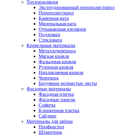
Теплоизоляция
Экструдированный пенополистирол
Пенополистирол
Каменная вата
Минеральная вата
Отражающая изоляция
Подложки
Стекловата
Кровельные материалы
Металлочерепица
Мягкая кровля
Фальцевая кровля
Рулонная кровля
Наплавляемая кровля
Черепица
Битумные волнистые листы
Фасадные материалы
Фасадная плитка
Фасадные панели
Софиты
Клинкерная плитка
Сайдинг
Материалы для забора
Профнастил
Штакетник