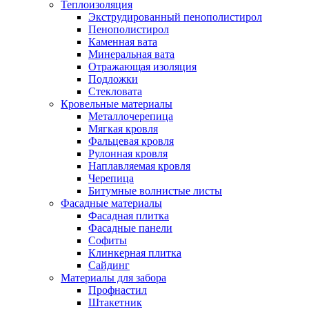
Теплоизоляция
Экструдированный пенополистирол
Пенополистирол
Каменная вата
Минеральная вата
Отражающая изоляция
Подложки
Стекловата
Кровельные материалы
Металлочерепица
Мягкая кровля
Фальцевая кровля
Рулонная кровля
Наплавляемая кровля
Черепица
Битумные волнистые листы
Фасадные материалы
Фасадная плитка
Фасадные панели
Софиты
Клинкерная плитка
Сайдинг
Материалы для забора
Профнастил
Штакетник