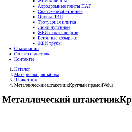
ЖБИ колонны
Аэродромные плиты ПАГ
Сваи железобетонные
Опоры ЛЭП
Тротуарная плитка
Люки чугунные
ЖБИ шахты лифтов
Бетонные козырьки
ЖБИ трубы
О компании
Оплата и доставка
Контакты
Каталог
Материалы для забора
Штакетник
Металлический штакетникКруглый прямойVelur
Металлический штакетникКр