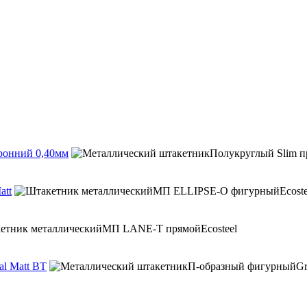
ронний 0,40мм
att
l Matt BT