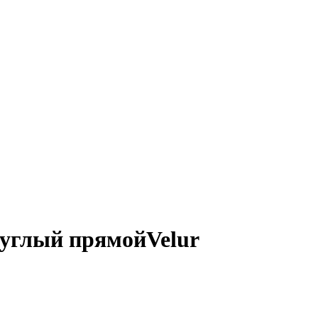
углый прямойVelur