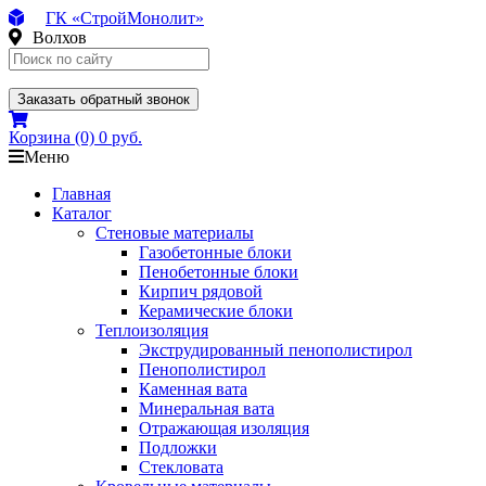
ГК «СтройМонолит»
Волхов
Заказать обратный звонок
Корзина
(0)
0 руб.
Меню
Главная
Каталог
Стеновые материалы
Газобетонные блоки
Пенобетонные блоки
Кирпич рядовой
Керамические блоки
Теплоизоляция
Экструдированный пенополистирол
Пенополистирол
Каменная вата
Минеральная вата
Отражающая изоляция
Подложки
Стекловата