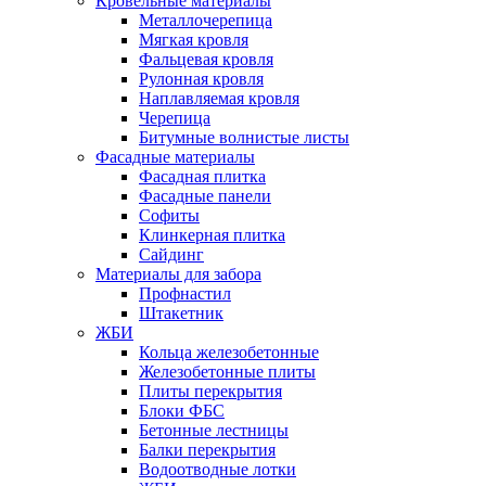
Кровельные материалы
Металлочерепица
Мягкая кровля
Фальцевая кровля
Рулонная кровля
Наплавляемая кровля
Черепица
Битумные волнистые листы
Фасадные материалы
Фасадная плитка
Фасадные панели
Софиты
Клинкерная плитка
Сайдинг
Материалы для забора
Профнастил
Штакетник
ЖБИ
Кольца железобетонные
Железобетонные плиты
Плиты перекрытия
Блоки ФБС
Бетонные лестницы
Балки перекрытия
Водоотводные лотки