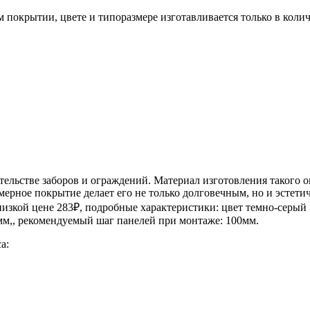
окрытии, цвете и типоразмере изготавливается только в количе
ельстве заборов и ограждений. Материал изготовления такого 
мерное покрытие делает его не только долговечным, но и эстет
зкой цене 283₽, подробные характеристики: цвет темно-серый 7
8мм,, рекомендуемый шаг панелей при монтаже: 100мм.
а: