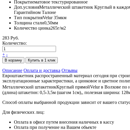
Покрытие
матовое текстурированное
Доп.условия
Металлический штакетник Круглый в каждом п
Гарантийном Талоне
Тип покрытия
Velur 35мкм
Толщина стали
0,50мм
Количество цинка
265г/м2
283 Руб.
Количество:
+
-
В корзину
Купить в 1 клик
Описание
Оплата и доставка
Отзывы
Евроштакетник распространенный материал сегодня при строит
эксплуатационные характеристики, а цинковое и цветное поли
Металлический штакетникКруглый прямойVelur в Волхове по ни
(длина) штакетин: 0,5-3,5м (шагом 1см),, полезная ширина: 12
Способ оплаты выбранной продукции зависит от вашего статус
Для физических лиц:
Оплата в офисе путем внесения наличных в кассу
Оплата при получение на Вашем обьекте