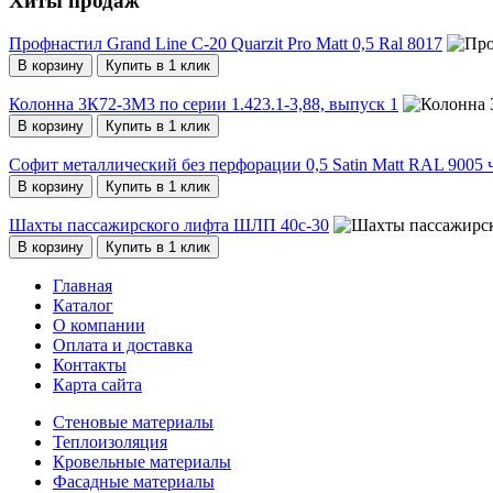
Хиты продаж
Профнастил Grand Line С-20 Quarzit Pro Matt 0,5 Ral 8017
В корзину
Купить в 1 клик
Колонна 3К72-3М3 по серии 1.423.1-3,88, выпуск 1
В корзину
Купить в 1 клик
Софит металлический без перфорации 0,5 Satin Мatt RAL 9005
В корзину
Купить в 1 клик
Шахты пассажирского лифта ШЛП 40с-30
В корзину
Купить в 1 клик
Главная
Каталог
О компании
Оплата и доставка
Контакты
Карта сайта
Стеновые материалы
Теплоизоляция
Кровельные материалы
Фасадные материалы